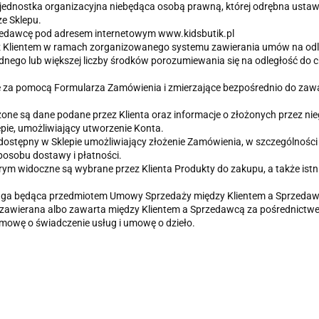
i jednostka organizacyjna niebędąca osobą prawną, której odrębna ust
ze Sklepu.
rzedawcę pod adresem internetowym www.kidsbutik.pl
Klientem w ramach zorganizowanego systemu zawierania umów na odległ
dnego lub większej liczby środków porozumiewania się na odległość do 
ane za pomocą Formularza Zamówienia i zmierzające bezpośrednio do za
dzone są dane podane przez Klienta oraz informacje o złożonych przez ni
epie, umożliwiający utworzenie Konta.
 dostępny w Sklepie umożliwiający złożenie Zamówienia, w szczególnoś
osobu dostawy i płatności.
m widoczne są wybrane przez Klienta Produkty do zakupu, a także istni
ługa będąca przedmiotem Umowy Sprzedaży między Klientem a Sprzedaw
zawierana albo zawarta między Klientem a Sprzedawcą za pośrednictw
umowę o świadczenie usług i umowę o dzieło.