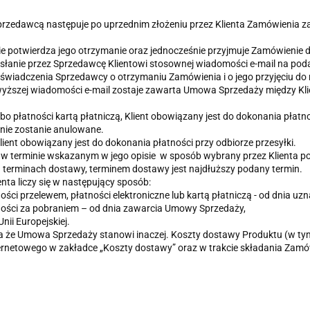
rzedawcą następuje po uprzednim złożeniu przez Klienta Zamówienia 
potwierdza jego otrzymanie oraz jednocześnie przyjmuje Zamówienie do
rzesłanie przez Sprzedawcę Klientowi stosownej wiadomości e-mail na po
j oświadczenia Sprzedawcy o otrzymaniu Zamówienia i o jego przyjęciu do
owyższej wiadomości e-mail zostaje zawarta Umowa Sprzedaży między Kl
lbo płatności kartą płatniczą, Klient obowiązany jest do dokonania płatn
nie zostanie anulowane.
lient obowiązany jest do dokonania płatności przy odbiorze przesyłki.
 w terminie wskazanym w jego opisie w sposób wybrany przez Klienta p
terminach dostawy, terminem dostawy jest najdłuższy podany termin.
nta liczy się w następujący sposób:
ści przelewem, płatności elektroniczne lub kartą płatniczą - od dnia 
ności za pobraniem – od dnia zawarcia Umowy Sprzedaży,
nii Europejskiej.
a że Umowa Sprzedaży stanowi inaczej. Koszty dostawy Produktu (w tym 
rnetowego w zakładce „Koszty dostawy” oraz w trakcie składania Zamówi