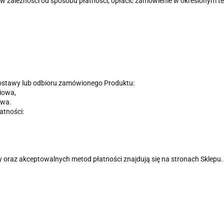
w zależności od sposobu płatności, opłacić zamówienie w określonym ter
dostawy lub odbioru zamówionego Produktu:
iowa,
owa.
atności:
oraz akceptowalnych metod płatności znajdują się na stronach Sklepu.