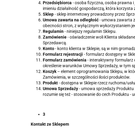
Przedsiębiorca
- osoba fizyczna, osoba prawna 
imieniu działalność gospodarczą, która korzysta 
Sklep
- sklep internetowy prowadzony przez Sp
Umowa zawarta na odległość
- umowa zawarta z 
obecności stron, z wyłącznym wykorzystaniem je
Regulamin
- niniejszy regulamin Sklepu.
Zamówienie
- oświadczenie woli Klienta skład
Sprzedawcą.
Konto
- konto klienta w Sklepie, są w nim groma
Formularz rejestracji
- formularz dostępny w Skl
Formularz zamówienia
- interaktywny formularz
określenie warunków Umowy Sprzedaży, w tym sp
Koszyk
– element oprogramowania Sklepu, w który
Zamówienia, w szczególności ilości produktów.
Produkt
- dostępna w Sklepie rzecz ruchoma/us
Umowa Sprzedaży
- umowa sprzedaży Produktu 
rozumie się też - stosowanie do cech Produktu - 
3
Kontakt ze Sklepem