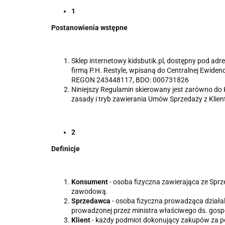
1
Postanowienia wstępne
Sklep internetowy kidsbutik.pl, dostępny pod a
firmą P.H. Restyle, wpisaną do Centralnej Ewiden
REGON 243448117, BDO: 000731826
Niniejszy Regulamin skierowany jest zarówno do 
zasady i tryb zawierania Umów Sprzedaży z Klie
2
Definicje
Konsument
- osoba fizyczna zawierająca ze Spr
zawodową.
Sprzedawca
- osoba fizyczna prowadząca działal
prowadzonej przez ministra właściwego ds. gos
Klient
- każdy podmiot dokonujący zakupów za p