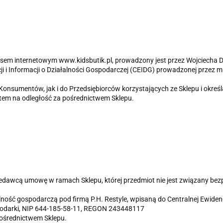
dresem internetowym www.kidsbutik.pl, prowadzony jest przez Wojciech
cji i Informacji o Działalności Gospodarczej (CEIDG) prowadzonej przez 
Konsumentów, jak i do Przedsiębiorców korzystających ze Sklepu i okreś
ntem na odległość za pośrednictwem Sklepu.
zedawcą umowę w ramach Sklepu, której przedmiot nie jest związany bezp
ność gospodarczą pod firmą P.H. Restyle, wpisaną do Centralnej Ewidencj
podarki, NIP 644-185-58-11, REGON 243448117
ośrednictwem Sklepu.