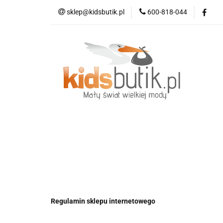
sklep@kidsbutik.pl
600-818-044
Kategorie
Mod
Kolekcja Elegance
Kategorie
Moda dziecięca
Moda d
Regulamin sklepu internetowego