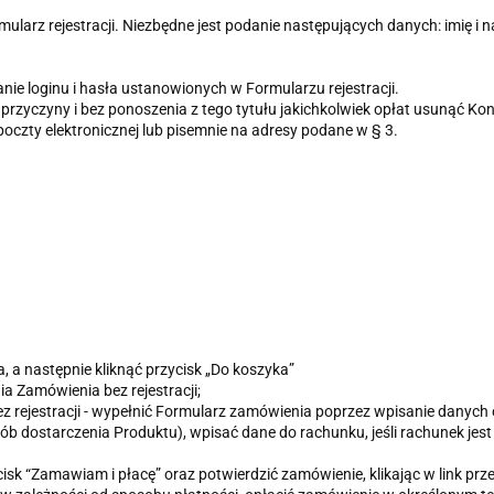
mularz rejestracji. Niezbędne jest podanie następujących danych: imię i
ie loginu i hasła ustanowionych w Formularzu rejestracji.
a przyczyny i bez ponoszenia z tego tytułu jakichkolwiek opłat usunąć 
czty elektronicznej lub pisemnie na adresy podane w § 3.
a następnie kliknąć przycisk „Do koszyka”
ia Zamówienia bez rejestracji;
z rejestracji - wypełnić Formularz zamówienia poprzez wpisanie danych
b dostarczenia Produktu), wpisać dane do rachunku, jeśli rachunek jest p
cisk “Zamawiam i płacę” oraz potwierdzić zamówienie, klikając w link pr