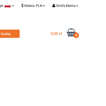
zyk
Waluta:
PLN
Strefa klienta
olski
PLN
Zaloguj się
glish
EUR
Zarejestruj się
Dodaj zgłoszenie
0,00 zł
0
odatki
Nowości
Wyprzedaż