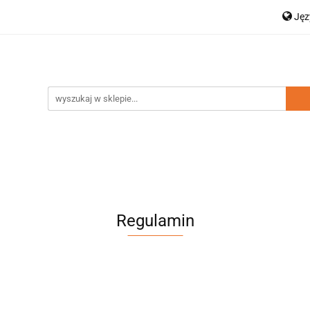
Ję
a dziecięca
Moda damska
Zestawy rodzinne
P
Dodatki
Nowości
Wyprzedaż
En
amska
Zestawy rodzinne
Kolekcja Elegance
D
Regulamin