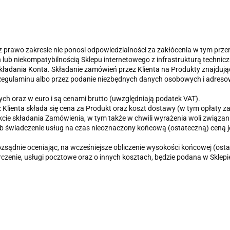
prawo zakresie nie ponosi odpowiedzialności za zakłócenia w tym prz
lub niekompatybilnością Sklepu internetowego z infrastrukturą technicz
adania Konta. Składanie zamówień przez Klienta na Produkty znajdujące
Regulaminu albo przez podanie niezbędnych danych osobowych i adreso
ych oraz w euro i są cenami brutto (uwzględniają podatek VAT).
lienta składa się cena za Produkt oraz koszt dostawy (w tym opłaty za t
akcie składania Zamówienia, w tym także w chwili wyrażenia woli związa
świadczenie usług na czas nieoznaczony końcową (ostateczną) ceną je
ądnie oceniając, na wcześniejsze obliczenie wysokości końcowej (ostate
arczenie, usługi pocztowe oraz o innych kosztach, będzie podana w Sklepi