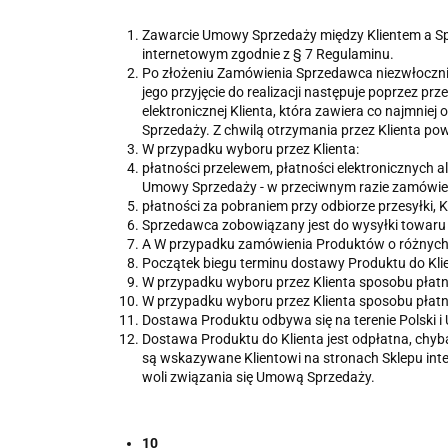
Zawarcie Umowy Sprzedaży między Klientem a Sp
internetowym zgodnie z § 7 Regulaminu.
Po złożeniu Zamówienia Sprzedawca niezwłocznie 
jego przyjęcie do realizacji następuje poprzez p
elektronicznej Klienta, która zawiera co najmnie
Sprzedaży. Z chwilą otrzymania przez Klienta p
W przypadku wyboru przez Klienta:
płatności przelewem, płatności elektronicznych a
Umowy Sprzedaży - w przeciwnym razie zamówie
płatności za pobraniem przy odbiorze przesyłki, K
Sprzedawca zobowiązany jest do wysyłki towaru
A W przypadku zamówienia Produktów o różnych 
Początek biegu terminu dostawy Produktu do Klie
W przypadku wyboru przez Klienta sposobu płatno
W przypadku wyboru przez Klienta sposobu płat
Dostawa Produktu odbywa się na terenie Polski i U
Dostawa Produktu do Klienta jest odpłatna, chyb
są wskazywane Klientowi na stronach Sklepu inte
woli związania się Umową Sprzedaży.
10