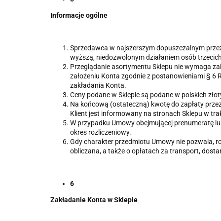
Informacje ogólne
Sprzedawca w najszerszym dopuszczalnym przez 
wyższą, niedozwolonym działaniem osób trzecich 
Przeglądanie asortymentu Sklepu nie wymaga zakł
założeniu Konta zgodnie z postanowieniami § 6 
zakładania Konta.
Ceny podane w Sklepie są podane w polskich złot
Na końcową (ostateczną) kwotę do zapłaty przez K
Klient jest informowany na stronach Sklepu w tr
W przypadku Umowy obejmującej prenumeratę lub 
okres rozliczeniowy.
Gdy charakter przedmiotu Umowy nie pozwala, rozs
obliczana, a także o opłatach za transport, dost
6
Zakładanie Konta w Sklepie