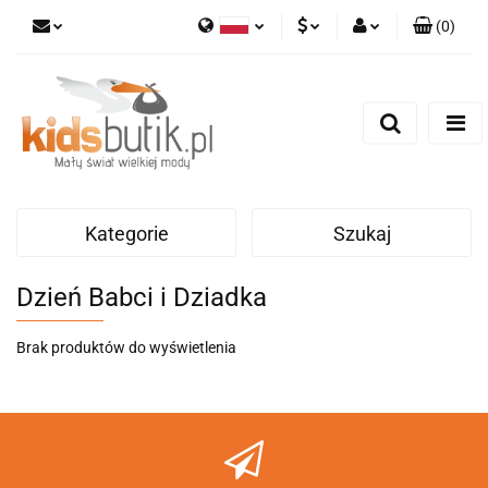
(
0
)
Polski
PLN
Zaloguj się
English
Zarejestruj się
EUR
Dodaj zgłoszenie
Kategorie
Szukaj
Dzień Babci i Dziadka
Brak produktów do wyświetlenia