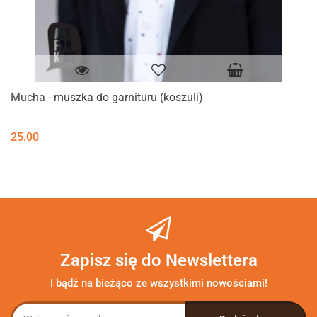
Mucha - muszka do garnituru (koszuli)
25.00
Zapisz się do Newslettera
I bądź na bieżąco ze wszystkimi nowościami!