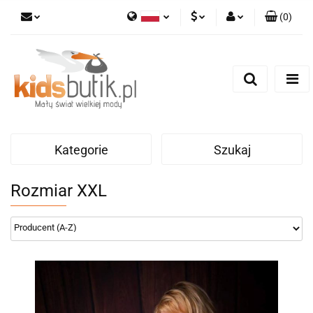
(
0
)
Polski
PLN
Zaloguj się
English
Zarejestruj się
EUR
Dodaj zgłoszenie
Kategorie
Szukaj
Rozmiar XXL