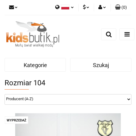
(
0
)
Polski
PLN
Zaloguj się
English
Zarejestruj się
EUR
Dodaj zgłoszenie
Kategorie
Szukaj
Rozmiar 104
WYPRZEDAŻ