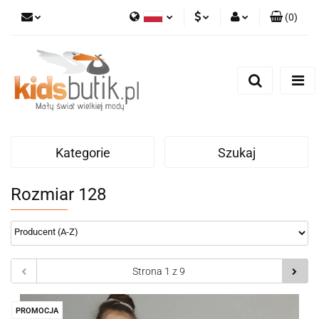
(
0
)
Polski
PLN
Zaloguj się
English
Zarejestruj się
EUR
Dodaj zgłoszenie
Kategorie
Szukaj
Rozmiar 128
PROMOCJA