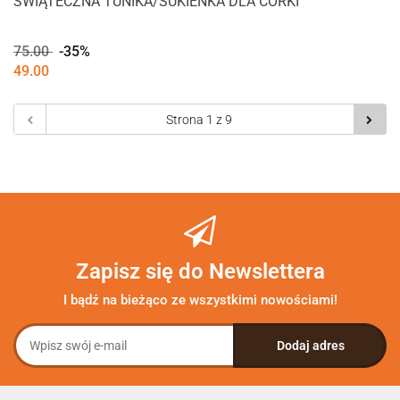
ŚWIĄTECZNA TUNIKA/SUKIENKA DLA CÓRKI
75.00
-35%
49.00
Zapisz się do Newslettera
I bądź na bieżąco ze wszystkimi nowościami!