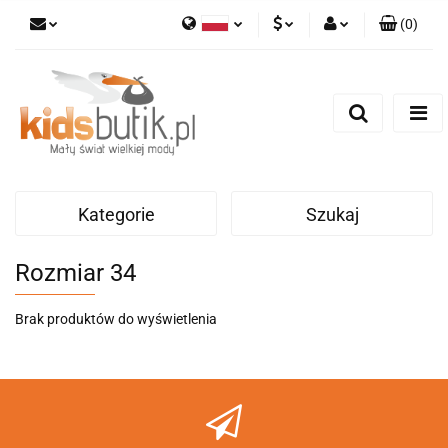
(
0
)
Polski
PLN
Zaloguj się
English
Zarejestruj się
EUR
Dodaj zgłoszenie
Kategorie
Szukaj
Rozmiar 34
Brak produktów do wyświetlenia