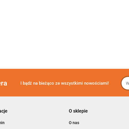
era
I bądź na bieżąco ze wszystkimi nowościami!
acje
O sklepie
min
O nas