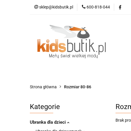
sklep@kidsbutik.pl
600-818-044
Kategorie
Mod
Kolekcja Elegance
Kategorie
Moda dziecięca
Moda d
Strona główna
Rozmiar 80-86
Kategorie
Rozm
Brak pr
Ubranka dla dzieci