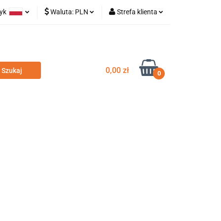
zyk
Waluta:
PLN
Strefa klienta
olski
PLN
Zaloguj się
glish
EUR
Zarejestruj się
Dodaj zgłoszenie
0,00 zł
0
odatki
Nowości
Wyprzedaż