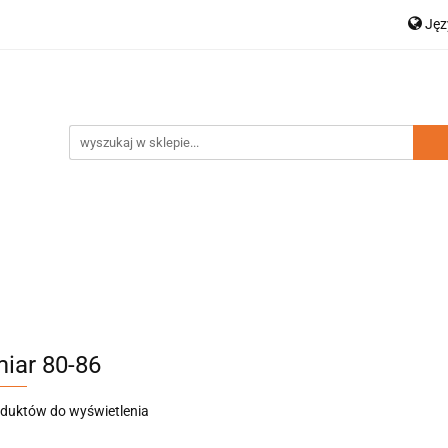
Ję
a dziecięca
Moda damska
Zestawy rodzinne
P
Dodatki
Nowości
Wyprzedaż
En
amska
Zestawy rodzinne
Kolekcja Elegance
D
iar 80-86
oduktów do wyświetlenia