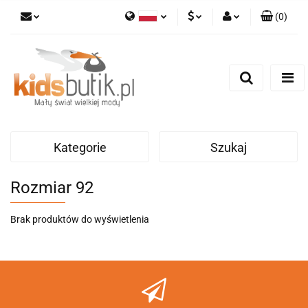
(
0
)
Polski
PLN
Zaloguj się
English
Zarejestruj się
EUR
Dodaj zgłoszenie
Kategorie
Szukaj
Rozmiar 92
Brak produktów do wyświetlenia