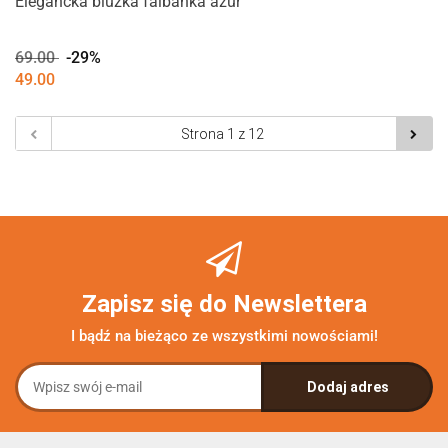
Elegancka bluzka falbanka ażur
69.00
-29%
49.00
Zapisz się do Newslettera
I bądź na bieżąco ze wszystkimi nowościami!