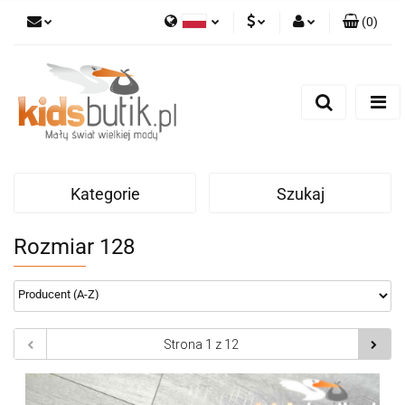
(
0
)
Polski
PLN
Zaloguj się
English
Zarejestruj się
EUR
Dodaj zgłoszenie
Kategorie
Szukaj
Rozmiar 128