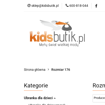
sklep@kidsbutik.pl
600-818-044
Kategorie
Mod
Kolekcja Elegance
Kategorie
Moda dziecięca
Moda d
Strona główna
Rozmiar 176
Kategorie
Rozm
Ubranka dla dzieci