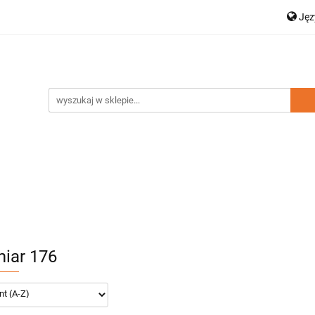
Ję
a dziecięca
Moda damska
Zestawy rodzinne
P
Dodatki
Nowości
Wyprzedaż
En
amska
Zestawy rodzinne
Kolekcja Elegance
D
iar 176