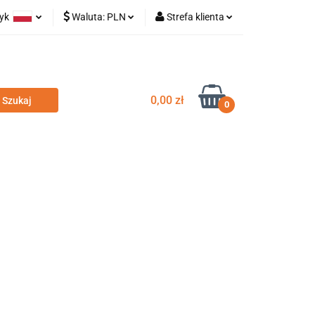
zyk
Waluta:
PLN
Strefa klienta
olski
PLN
Zaloguj się
glish
EUR
Zarejestruj się
Dodaj zgłoszenie
0,00 zł
0
odatki
Nowości
Wyprzedaż