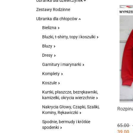
Ubranka dla dziewczynek
Zestawy Rodzinne
WYPRZE
Ubranka dla chłopców
Bielizna
Bluzki, t-shirty, topy i koszulki
Bluzy
Dresy
Garnitury i marynarki
Komplety
Koszule
Kurtki, płaszcze, bezrękawniki,
kamizelki, okrycia wierzchnie
Nakrycia Głowy, Czapki, Szaliki,
Rozpin
Kominy, Rękawiczki
Spodnie, bermudy i krótkie
65.00
spodenki
39.00