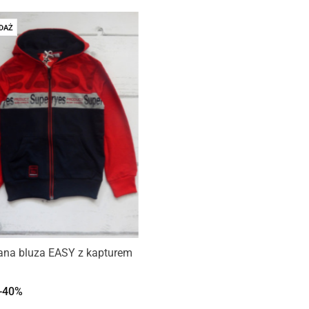
DAŻ
ana bluza EASY z kapturem
-40%