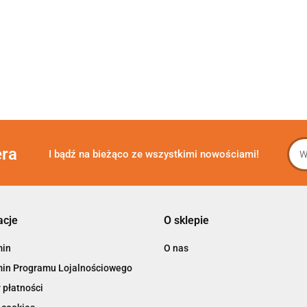
era
I bądź na bieżąco ze wszystkimi nowościami!
acje
O sklepie
min
O nas
in Programu Lojalnościowego
 płatności