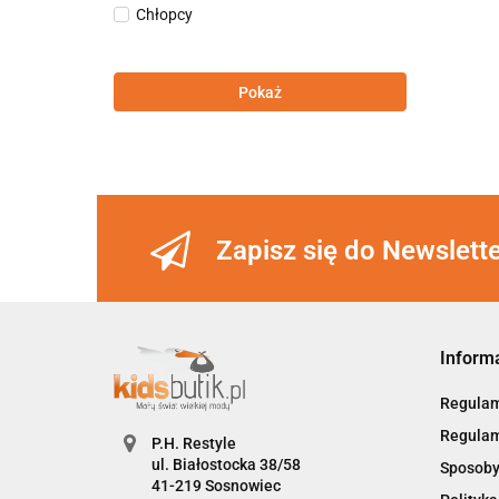
Chłopcy
Pokaż
Zapisz się do Newslett
Inform
Regula
Regulam
P.H. Restyle
ul. Białostocka 38/58
Sposoby
41-219 Sosnowiec