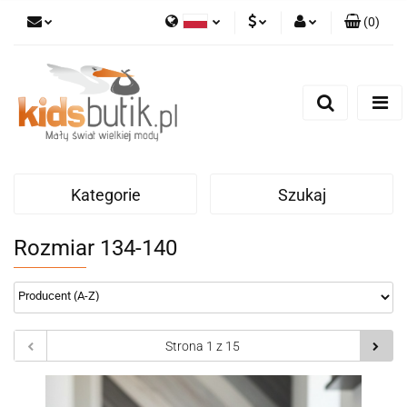
(
0
)
Polski
PLN
Zaloguj się
English
Zarejestruj się
EUR
Dodaj zgłoszenie
Kategorie
Szukaj
Rozmiar 134-140