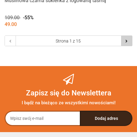
Muślinowa czarna sukienka z logowaną taśmą
109.00
-55%
49.00
Zapisz się do Newslettera
I bądź na bieżąco ze wszystkimi nowościami!