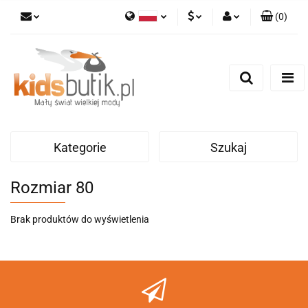
(
0
)
Polski
PLN
Zaloguj się
English
Zarejestruj się
EUR
Dodaj zgłoszenie
Kategorie
Szukaj
Rozmiar 80
Brak produktów do wyświetlenia