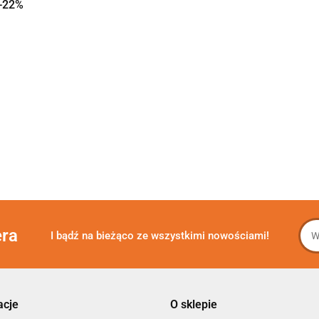
-22%
era
I bądź na bieżąco ze wszystkimi nowościami!
acje
O sklepie