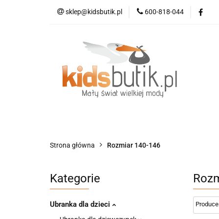
sklep@kidsbutik.pl
600-818-044
Kategorie
Mod
Kolekcja Elegance
Kategorie
Moda dziecięca
Moda d
Strona główna
Rozmiar 140-146
Kategorie
Rozm
Ubranka dla dzieci