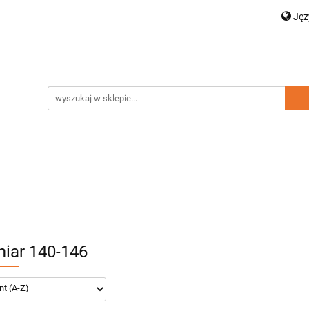
Ję
a dziecięca
Moda damska
Zestawy rodzinne
P
Dodatki
Nowości
Wyprzedaż
En
amska
Zestawy rodzinne
Kolekcja Elegance
D
iar 140-146