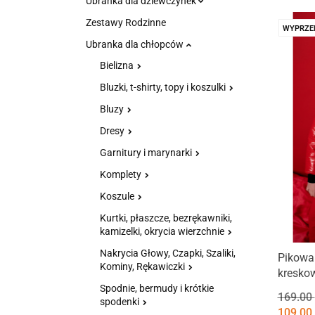
Ubranka dla dziewczynek
Zestawy Rodzinne
WYPRZE
Ubranka dla chłopców
Bielizna
Bluzki, t-shirty, topy i koszulki
Bluzy
Dresy
Garnitury i marynarki
Komplety
Koszule
Kurtki, płaszcze, bezrękawniki,
kamizelki, okrycia wierzchnie
Nakrycia Głowy, Czapki, Szaliki,
Pikowa
Kominy, Rękawiczki
kresko
Spodnie, bermudy i krótkie
169.00
spodenki
109.00