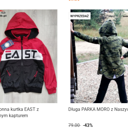
WYPRZEDAŻ
onna kurtka EAST z
Długa PARKA MORO z Naszy
nym kapturem
79.00
-43%