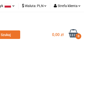
zyk
Waluta:
PLN
Strefa klienta
olski
PLN
Zaloguj się
glish
EUR
Zarejestruj się
Dodaj zgłoszenie
0,00 zł
0
odatki
Nowości
Wyprzedaż