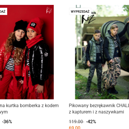
DAŻ
WYPRZEDAŻ
na kurtka bomberka z kodem
Pikowany bezrękawnik CHA
wym
z kapturem i z naszywkami
-36%
119.00
-42%
69.00