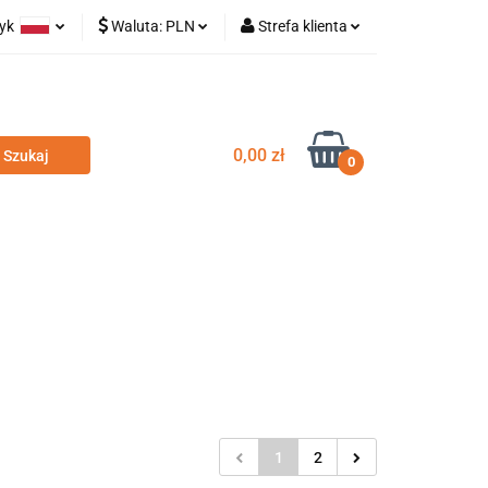
zyk
Waluta:
PLN
Strefa klienta
olski
PLN
Zaloguj się
glish
EUR
Zarejestruj się
Dodaj zgłoszenie
0,00 zł
0
odatki
Nowości
Wyprzedaż
1
2