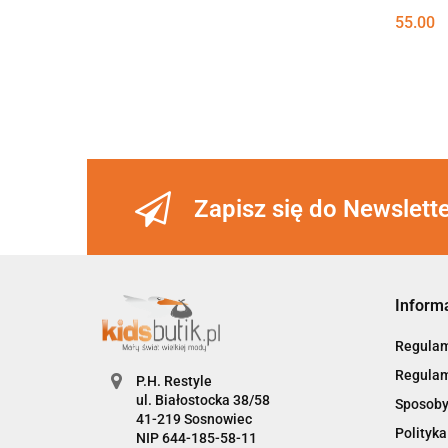
158-164cm (13-14 lat)
55.00
164 cm (14 lat)
Zapisz się do Newslett
Inform
Regula
Regulam
P.H. Restyle
ul. Białostocka 38/58
Sposoby
41-219 Sosnowiec
Polityka
NIP 644-185-58-11