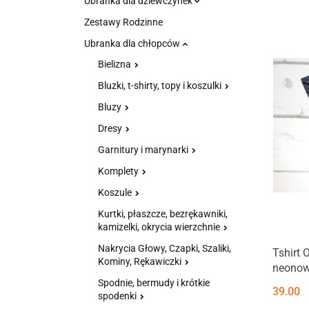
Ubranka dla dziewczynek
Zestawy Rodzinne
Ubranka dla chłopców
Bielizna
Bluzki, t-shirty, topy i koszulki
Bluzy
Dresy
Garnitury i marynarki
Komplety
Koszule
Kurtki, płaszcze, bezrękawniki,
kamizelki, okrycia wierzchnie
Nakrycia Głowy, Czapki, Szaliki,
Tshirt 
Kominy, Rękawiczki
neonow
Spodnie, bermudy i krótkie
39.00
spodenki