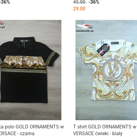
-36%
45.00
-36%
29.00
ka polo GOLD ORNAMENTS w
T shirt GOLD ORNAMENTS w 
ERSACE - czarna
VERSACE ćwieki - biały