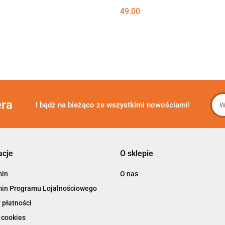
49.00
era
I bądź na bieżąco ze wszystkimi nowościami!
acje
O sklepie
min
O nas
in Programu Lojalnościowego
 płatności
 cookies