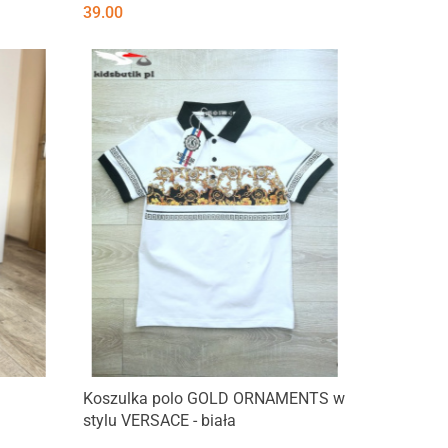
39.00
Produkt niedostępny
Koszulka polo GOLD ORNAMENTS w
stylu VERSACE - biała