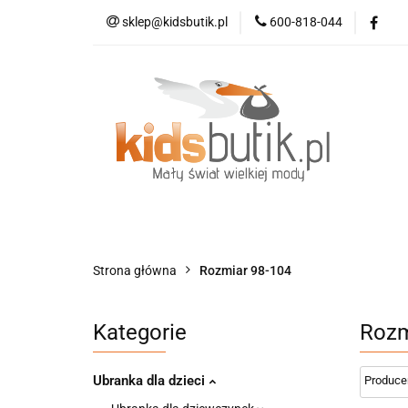
sklep@kidsbutik.pl
600-818-044
Kategorie
Mod
Kolekcja Elegance
Kategorie
Moda dziecięca
Moda d
Strona główna
Rozmiar 98-104
Kategorie
Rozm
Ubranka dla dzieci