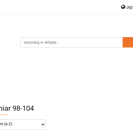
Ję
a dziecięca
Moda damska
Zestawy rodzinne
P
Dodatki
Nowości
Wyprzedaż
En
amska
Zestawy rodzinne
Kolekcja Elegance
D
iar 98-104