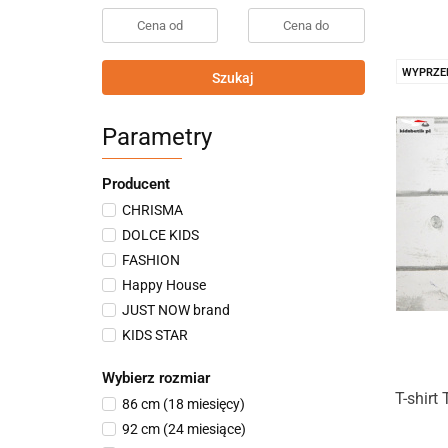
WYPRZE
Szukaj
Parametry
Producent
CHRISMA
DOLCE KIDS
FASHION
Happy House
JUST NOW brand
KIDS STAR
Mikoo Kids
Wybierz rozmiar
MIMI
T-shirt
86 cm (18 miesięcy)
RG Kidsstore EU
92 cm (24 miesiące)
SQUARED&CUBED