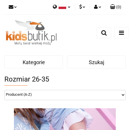
(
0
)
Polski
PLN
Zaloguj się
English
Zarejestruj się
EUR
Dodaj zgłoszenie
Kategorie
Szukaj
Rozmiar 26-35