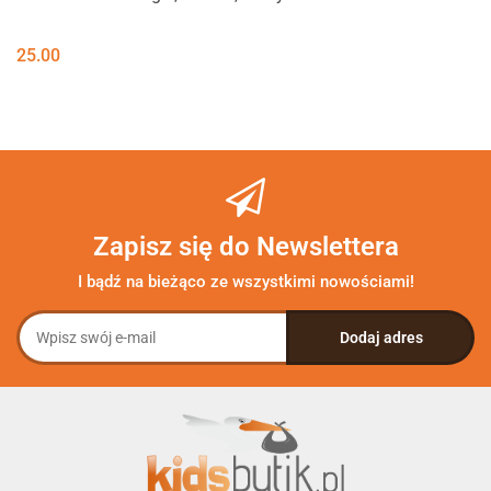
25.00
Zapisz się do Newslettera
I bądź na bieżąco ze wszystkimi nowościami!