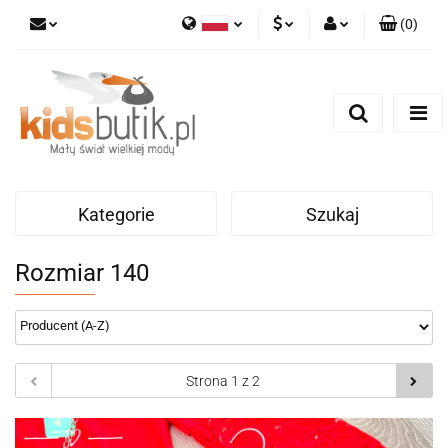
(
0
)
Polski
PLN
Zaloguj się
English
Zarejestruj się
EUR
Dodaj zgłoszenie
Kategorie
Szukaj
Rozmiar 140