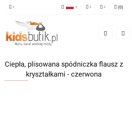
(
0
)
Polski
PLN
Zaloguj się
English
Zarejestruj się
EUR
Dodaj zgłoszenie
Ciepła, plisowana spódniczka flausz z
kryształkami - czerwona