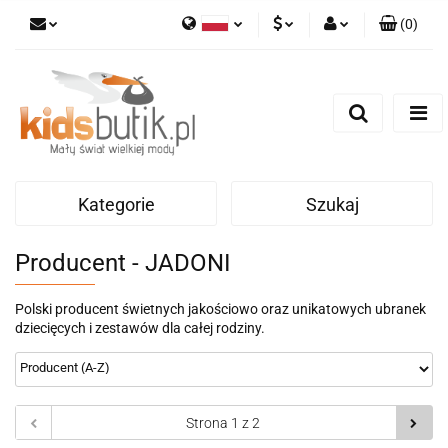
(
0
)
Polski
PLN
Zaloguj się
English
Zarejestruj się
EUR
Dodaj zgłoszenie
Kategorie
Szukaj
Producent - JADONI
Polski producent świetnych jakościowo oraz unikatowych ubranek
dziecięcych i zestawów dla całej rodziny.