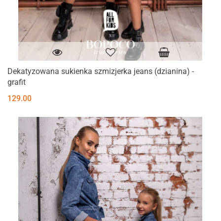
Dekatyzowana sukienka szmizjerka jeans (dzianina) -
grafit
129.00