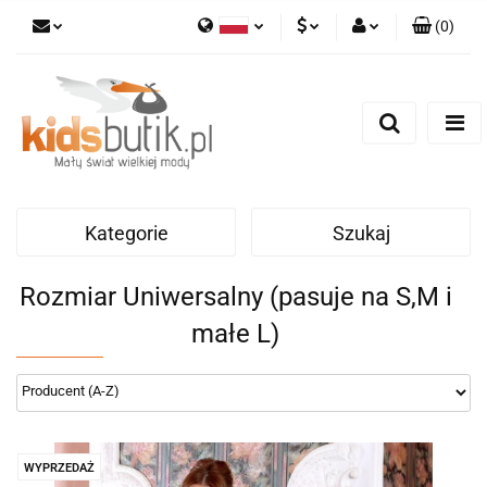
(
0
)
Polski
PLN
Zaloguj się
English
Zarejestruj się
EUR
Dodaj zgłoszenie
Kategorie
Szukaj
Rozmiar Uniwersalny (pasuje na S,M i
małe L)
WYPRZEDAŻ