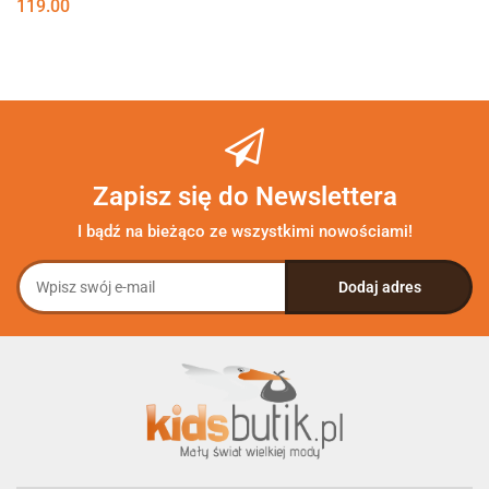
119.00
Zapisz się do Newslettera
I bądź na bieżąco ze wszystkimi nowościami!