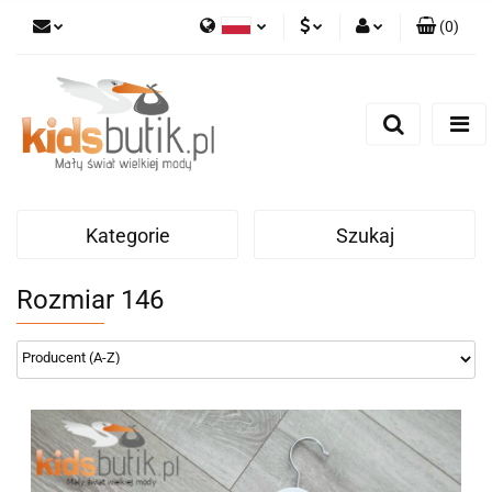
(
0
)
Polski
PLN
Zaloguj się
English
Zarejestruj się
EUR
Dodaj zgłoszenie
Kategorie
Szukaj
Rozmiar 146