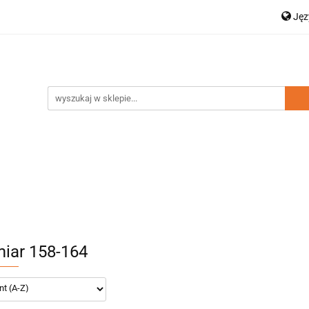
Ję
a dziecięca
Moda damska
Zestawy rodzinne
P
Dodatki
Nowości
Wyprzedaż
En
amska
Zestawy rodzinne
Kolekcja Elegance
D
iar 158-164