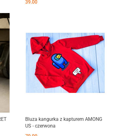
39.00
Produkt niedostępny
RET
Bluza kangurka z kapturem AMONG
US - czerwona