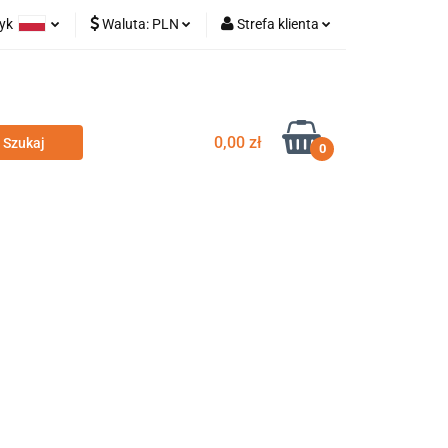
zyk
Waluta:
PLN
Strefa klienta
olski
PLN
Zaloguj się
glish
EUR
Zarejestruj się
Dodaj zgłoszenie
0,00 zł
0
odatki
Nowości
Wyprzedaż