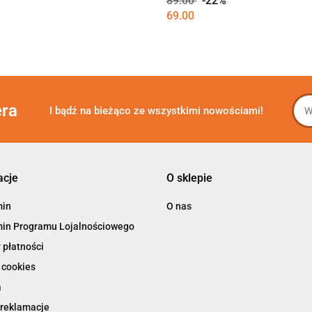
89.00
-22%
69.00
era
I bądź na bieżąco ze wszystkimi nowościami!
acje
O sklepie
min
O nas
in Programu Lojalnościowego
 płatności
 cookies
a
 reklamacje