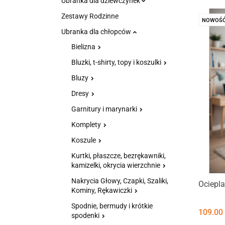
Ubranka dla dziewczynek
Zestawy Rodzinne
NOWOŚ
Ubranka dla chłopców
Bielizna
Bluzki, t-shirty, topy i koszulki
Bluzy
Dresy
Garnitury i marynarki
Komplety
Koszule
Kurtki, płaszcze, bezrękawniki,
kamizelki, okrycia wierzchnie
Nakrycia Głowy, Czapki, Szaliki,
Ociepl
Kominy, Rękawiczki
Spodnie, bermudy i krótkie
109.00
spodenki