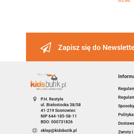
65.00
152-158 cm (12-13 lat)
158 cm (13 lat)
158-164cm (13-14 lat)
170-176 cm (15-16 lat)
Zapisz się do Newslett
Inform
Regula
Regulam
P.H. Restyle
ul. Białostocka 38/58
Sposoby
41-219 Sosnowiec
Polityka
NIP 644-185-58-11
BDO: 000731826
Dostaw
sklep@kidsbutik.pl
Zwroty i