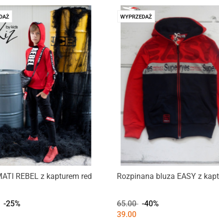
DAŻ
WYPRZEDAŻ
MATI REBEL z kapturem red
Rozpinana bluza EASY z kap
-25%
65.00
-40%
39.00