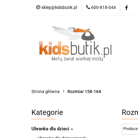
sklep@kidsbutik.pl
600-818-044
Kategorie
Mod
Kolekcja Elegance
Kategorie
Moda dziecięca
Moda d
Strona główna
Rozmiar 158-164
Kategorie
Rozm
Ubranka dla dzieci