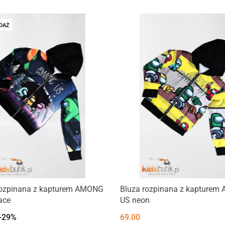
DAŻ
rozpinana z kapturem AMONG
Bluza rozpinana z kapture
ace
US neon
-29%
69.00