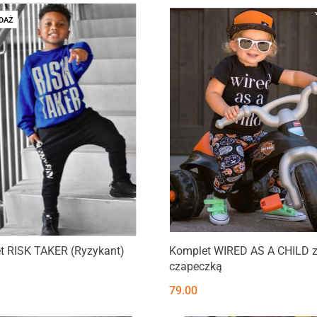
DAŻ
t RISK TAKER (Ryzykant)
Komplet WIRED AS A CHILD 
czapeczką
79.00