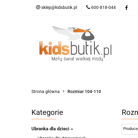
sklep@kidsbutik.pl
600-818-044
Kategorie
Mod
Kolekcja Elegance
Kategorie
Moda dziecięca
Moda d
Strona główna
Rozmiar 104-110
Kategorie
Rozm
Ubranka dla dzieci