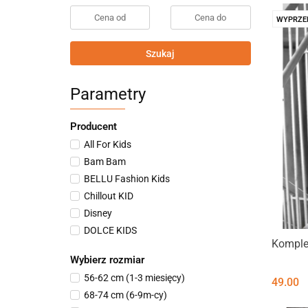
WYPRZE
Szukaj
Parametry
Producent
All For Kids
Bam Bam
BELLU Fashion Kids
Chillout KID
Disney
DOLCE KIDS
Komple
EMA FASHION
Wybierz rozmiar
HASHTAG KIDS
56-62 cm (1-3 miesięcy)
49.00
Inny
68-74 cm (6-9m-cy)
JUST NOW brand