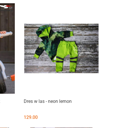
z
Dres w las - neon lemon
129.00