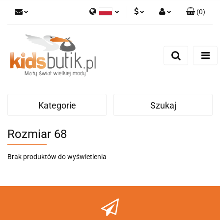
(
0
)
Polski
PLN
Zaloguj się
English
Zarejestruj się
EUR
Dodaj zgłoszenie
Kategorie
Szukaj
Rozmiar 68
Brak produktów do wyświetlenia