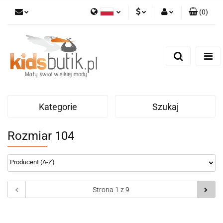
(
0
)
Polski
PLN
Zaloguj się
English
Zarejestruj się
EUR
Dodaj zgłoszenie
Kategorie
Szukaj
Rozmiar 104