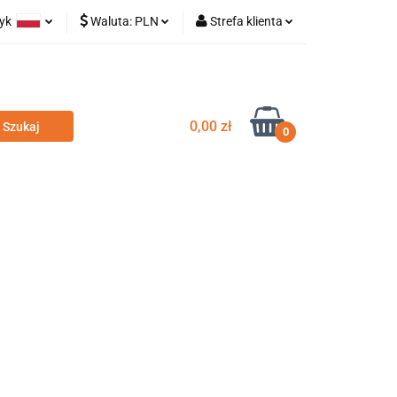
zyk
Waluta:
PLN
Strefa klienta
olski
PLN
Zaloguj się
glish
EUR
Zarejestruj się
Dodaj zgłoszenie
0,00 zł
0
odatki
Nowości
Wyprzedaż