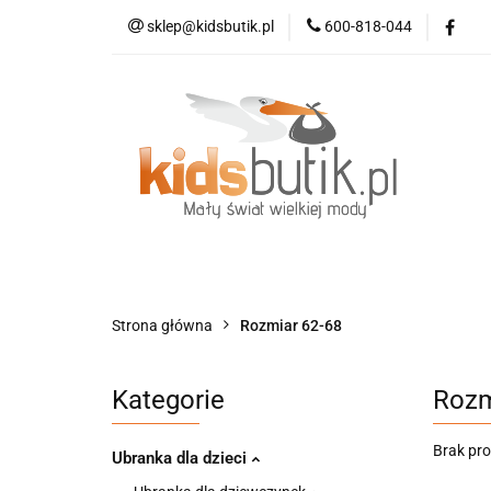
sklep@kidsbutik.pl
600-818-044
Kategorie
Mod
Kolekcja Elegance
Kategorie
Moda dziecięca
Moda d
Strona główna
Rozmiar 62-68
Kategorie
Rozm
Brak pr
Ubranka dla dzieci