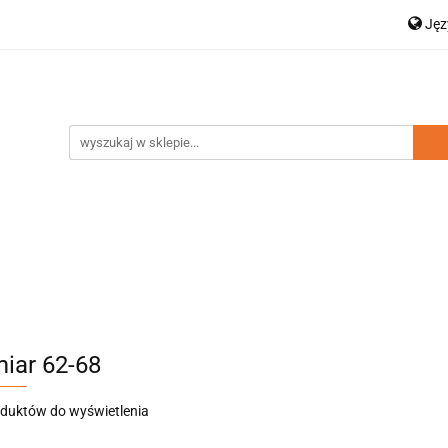
Ję
a dziecięca
Moda damska
Zestawy rodzinne
P
Dodatki
Nowości
Wyprzedaż
En
amska
Zestawy rodzinne
Kolekcja Elegance
D
iar 62-68
oduktów do wyświetlenia