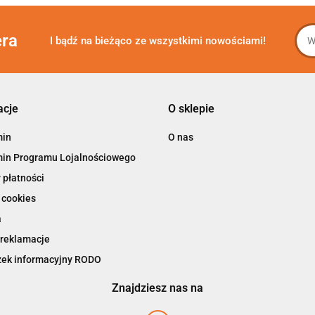
era
I bądź na bieżąco ze wszystkimi nowościami!
acje
O sklepie
min
O nas
in Programu Lojalnościowego
 płatności
 cookies
a
 reklamacje
ek informacyjny RODO
Znajdziesz nas na