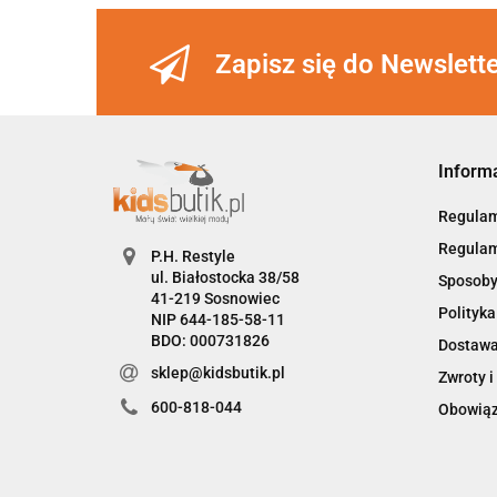
Zapisz się do Newslett
Inform
Regula
Regulam
P.H. Restyle
ul. Białostocka 38/58
Sposoby
41-219 Sosnowiec
Polityka
NIP 644-185-58-11
BDO: 000731826
Dostaw
sklep@kidsbutik.pl
Zwroty i
600-818-044
Obowiąz