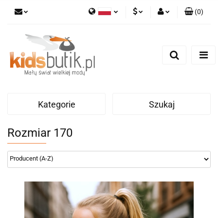
(
0
)
Polski
PLN
Zaloguj się
English
Zarejestruj się
EUR
Dodaj zgłoszenie
Kategorie
Szukaj
Rozmiar 170