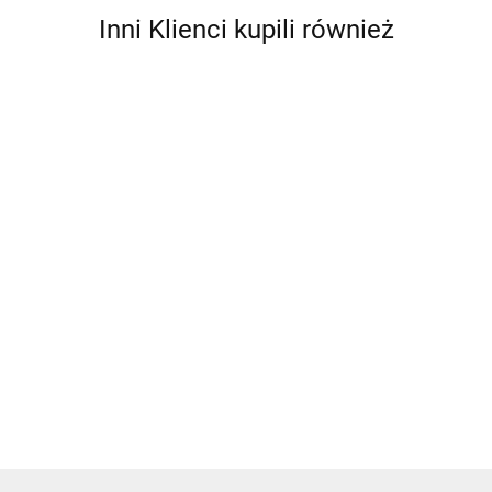
Inni Klienci kupili również
Bawełniany
Bawełniany
Dres
komplet z
komplet z
Komplet 3w1
Komplet 3w1
FLAMING
perełkami
perełkami
UNICORN -
UNICORN -
nadruk,
99.00
99.00
69.00
a'la Miu -
a'la Miu -
JEDNOROŻEC
JEDNOROŻEC
perełki i
79.00
79.00
biało
błękit
z opaską -
z opaską - róż
wycięcia
czarny
czarny
ramionk
(błękit)
BAD GIRL