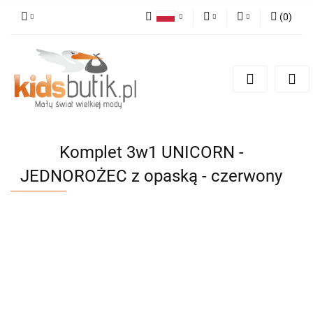
(
0
)
Polski
PLN
Zaloguj się
English
Zarejestruj się
EUR
Dodaj zgłoszenie
Komplet 3w1 UNICORN -
JEDNOROŻEC z opaską - czerwony