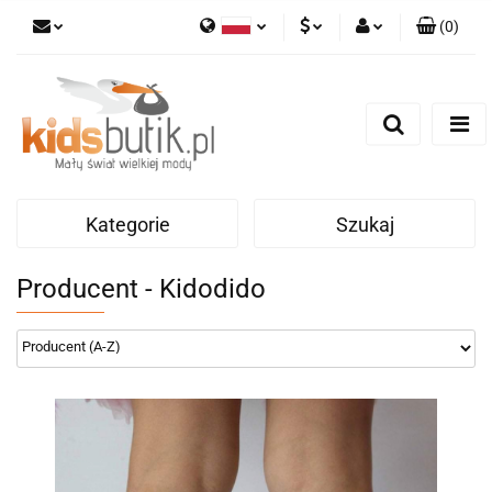
(
0
)
Polski
PLN
Zaloguj się
English
Zarejestruj się
EUR
Dodaj zgłoszenie
Kategorie
Szukaj
Producent - Kidodido