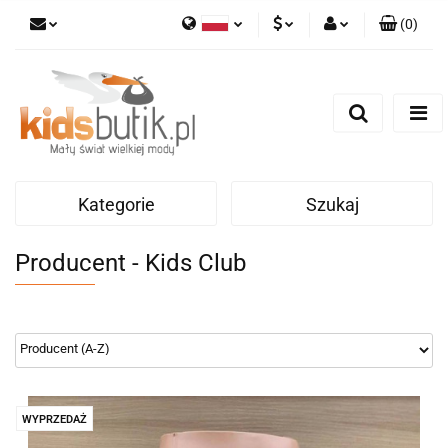
(
0
)
Polski
PLN
Zaloguj się
English
Zarejestruj się
EUR
Dodaj zgłoszenie
Kategorie
Szukaj
Producent - Kids Club
WYPRZEDAŻ