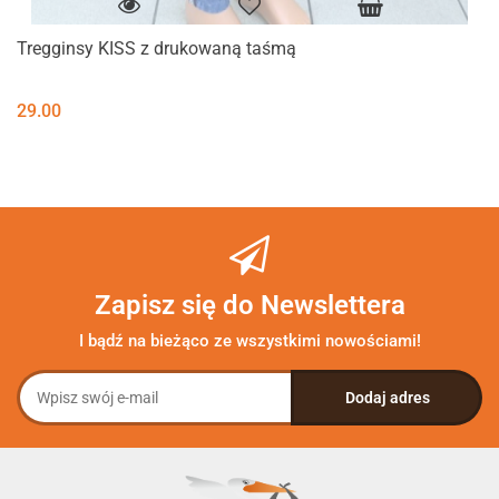
Tregginsy KISS z drukowaną taśmą
29.00
Zapisz się do Newslettera
I bądź na bieżąco ze wszystkimi nowościami!