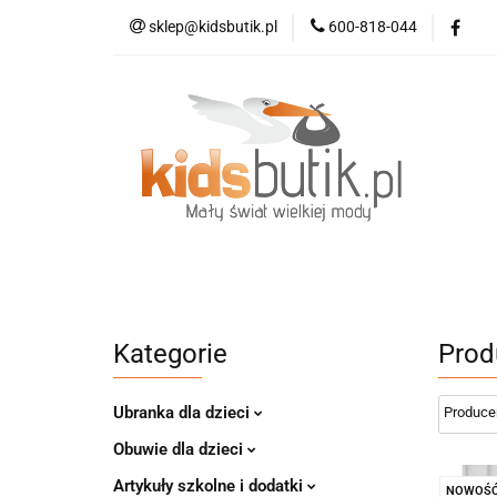
sklep@kidsbutik.pl
600-818-044
Kategorie
Mod
Kolekcja Elegance
Kategorie
Moda dziecięca
Moda d
Kategorie
Prod
Ubranka dla dzieci
Obuwie dla dzieci
Artykuły szkolne i dodatki
NOWOŚ