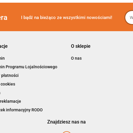
era
I bądź na bieżąco ze wszystkimi nowościami!
acje
O sklepie
min
O nas
in Programu Lojalnościowego
 płatności
 cookies
a
 reklamacje
ek informacyjny RODO
Znajdziesz nas na