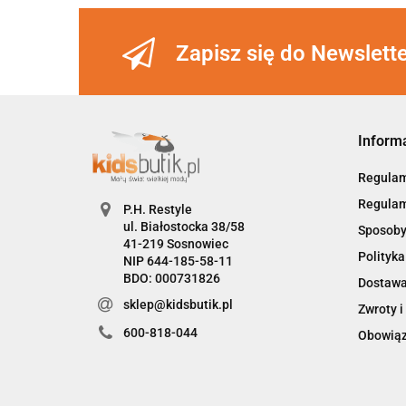
Zapisz się do Newslett
Inform
Regula
Regulam
P.H. Restyle
ul. Białostocka 38/58
Sposoby
41-219 Sosnowiec
Polityka
NIP 644-185-58-11
BDO: 000731826
Dostaw
sklep@kidsbutik.pl
Zwroty i
600-818-044
Obowiąz