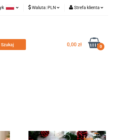
zyk
Waluta:
PLN
Strefa klienta
olski
PLN
Zaloguj się
glish
EUR
Zarejestruj się
Dodaj zgłoszenie
0,00 zł
0
odatki
Nowości
Wyprzedaż