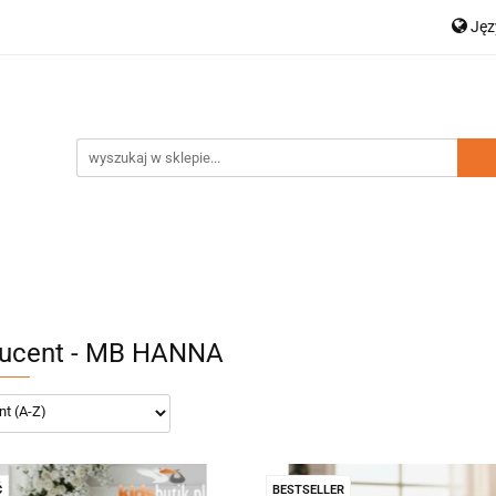
Ję
a dziecięca
Moda damska
Zestawy rodzinne
P
Dodatki
Nowości
Wyprzedaż
En
amska
Zestawy rodzinne
Kolekcja Elegance
D
ucent - MB HANNA
Ć
BESTSELLER