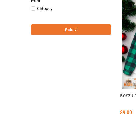
Płeć
Chłopcy
Pokaż
Koszula
89.00