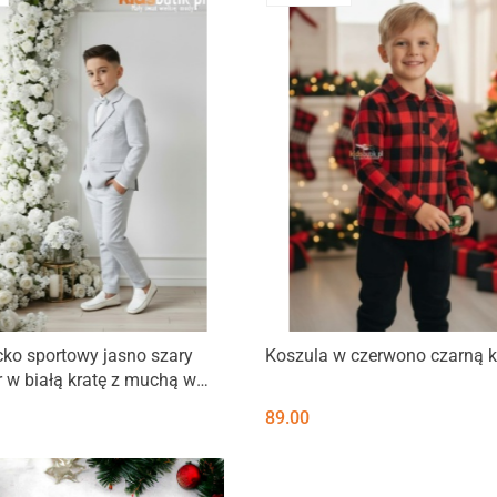
ko sportowy jasno szary
Koszula w czerwono czarną k
r w białą kratę z muchą w
ie.
89.00