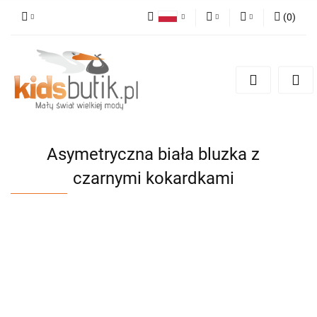
(
0
)
Polski
PLN
Zaloguj się
English
Zarejestruj się
EUR
Dodaj zgłoszenie
Asymetryczna biała bluzka z
czarnymi kokardkami