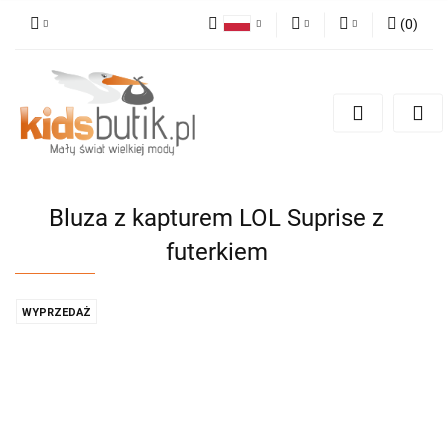
(
0
)
Polski
PLN
Zaloguj się
English
Zarejestruj się
EUR
Dodaj zgłoszenie
Bluza z kapturem LOL Suprise z
futerkiem
WYPRZEDAŻ