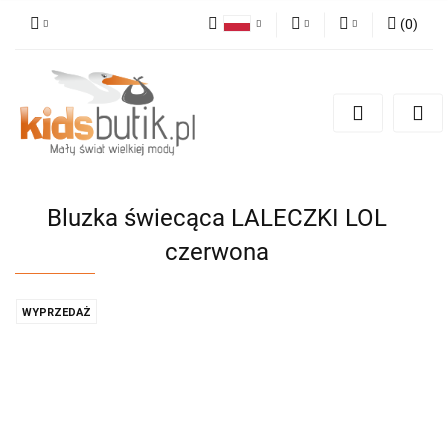
(
0
)
Polski
PLN
Zaloguj się
English
Zarejestruj się
EUR
Dodaj zgłoszenie
Bluzka świecąca LALECZKI LOL
czerwona
WYPRZEDAŻ