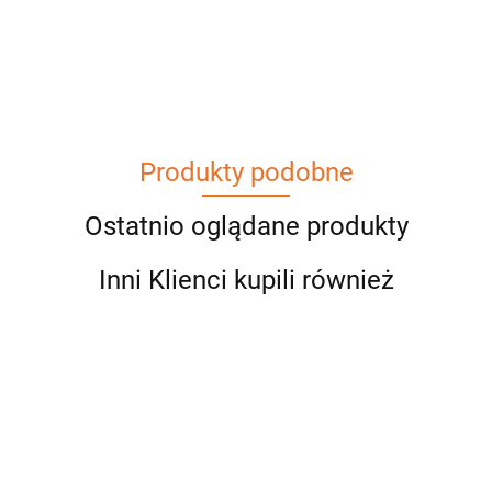
Produkty podobne
Ostatnio oglądane produkty
Inni Klienci kupili również
Bluzka
Bluza
Bluza
Bluzka
KOTEK
ściągacz
ściągacz
LOL z
LOOK