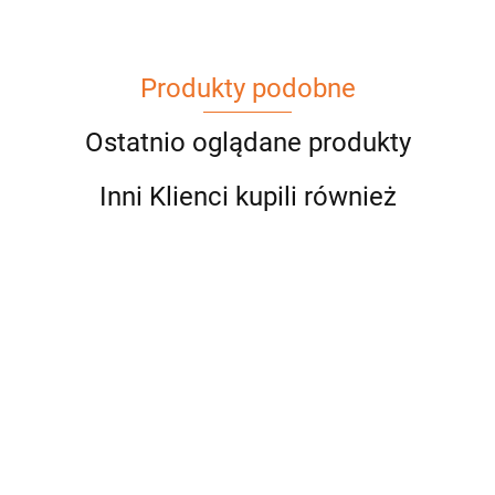
Produkty podobne
Ostatnio oglądane produkty
Inni Klienci kupili również
Bluzka
Bluza
Bluza
KOTEK
Bluza z
ściągacz
ściągacz
LOOK
cętkowaną
45.00
YOU
MUSIC
Bluzka LOL
Bluzka LO
AT ME
65.00
65.00
MYSZKĄ
ARE
IS THE
na ekranie z
na ekranie 
49.00
MINNIE
SPECIAL
ANSWER
przedłużanym
przedłuża
55.00
45.00