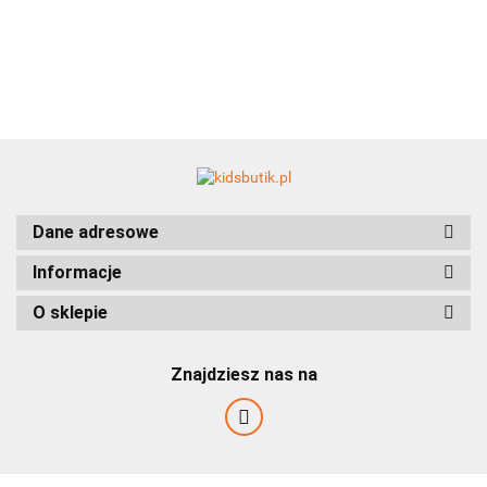
- grafit
- karmel
tyłem -
tyłem -
cytryna
cytryna
BAD GIRL
Dane adresowe
Bam Bam
Informacje
O sklepie
Znajdziesz nas na
BELLU Fashion Kids