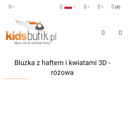
(
0
)
Polski
PLN
Zaloguj się
English
Zarejestruj się
EUR
Dodaj zgłoszenie
Bluzka z haftem i kwiatami 3D -
różowa