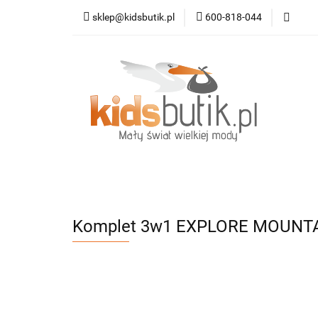
sklep@kidsbutik.pl
600-818-044
Kategorie
Mod
Dodatki
Nowoś
Kategorie
Moda dziecięca
Moda da
Komplet 3w1 EXPLORE MOUNTAI