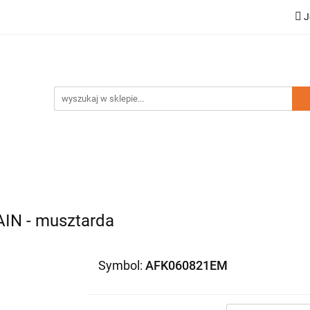
J
a dziecięca
Moda damska
Zestawy rodzinne
ci
Wyprzedaż
mska
Zestawy rodzinne
Kolekcja Elegance
Doda
N - musztarda
Symbol:
AFK060821EM