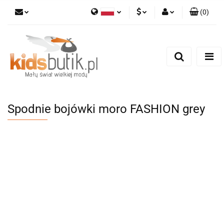
(
0
)
Polski
PLN
Zaloguj się
English
Zarejestruj się
EUR
Dodaj zgłoszenie
Spodnie bojówki moro FASHION grey