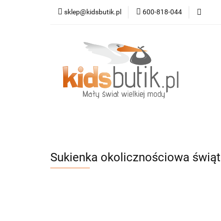
sklep@kidsbutik.pl
600-818-044
Kategorie
Mod
Dodatki
Nowoś
Kategorie
Moda dziecięca
Moda da
Sukienka okolicznościowa świąt