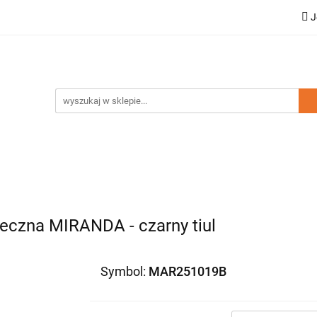
J
a dziecięca
Moda damska
Zestawy rodzinne
ci
Wyprzedaż
mska
Zestawy rodzinne
Kolekcja Elegance
Doda
eczna MIRANDA - czarny tiul
Symbol:
MAR251019B