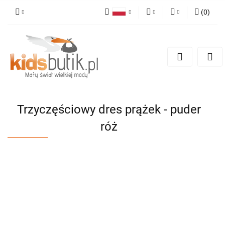
(
0
)
Polski
PLN
Zaloguj się
English
Zarejestruj się
EUR
Dodaj zgłoszenie
Trzyczęściowy dres prążek - puder
róż