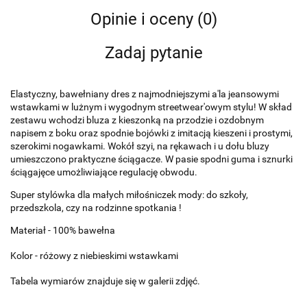
Opinie i oceny (0)
Zadaj pytanie
Elastyczny, bawełniany dres z najmodniejszymi a'la jeansowymi
wstawkami w lużnym i wygodnym streetwear'owym stylu! W skład
zestawu wchodzi bluza z kieszonką na przodzie i ozdobnym
napisem z boku oraz spodnie bojówki z imitacją kieszeni i prostymi,
szerokimi nogawkami. Wokół szyi, na rękawach i u dołu bluzy
umieszczono praktyczne ściągacze. W pasie spodni guma i sznurki
ściągajęce umożliwiające regulację obwodu.
Super stylówka dla małych miłośniczek mody: do szkoły,
przedszkola, czy na rodzinne spotkania !
Materiał - 100% bawełna
Kolor - różowy z niebieskimi wstawkami
Tabela wymiarów znajduje się w galerii zdjęć.