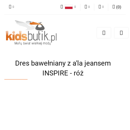
(
0
)
Polski
PLN
Zaloguj się
English
Zarejestruj się
EUR
Dodaj zgłoszenie
Dres bawełniany z a'la jeansem
INSPIRE - róż