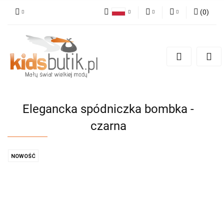
(
0
)
Polski
PLN
Zaloguj się
English
Zarejestruj się
EUR
Dodaj zgłoszenie
Elegancka spódniczka bombka -
czarna
NOWOŚĆ