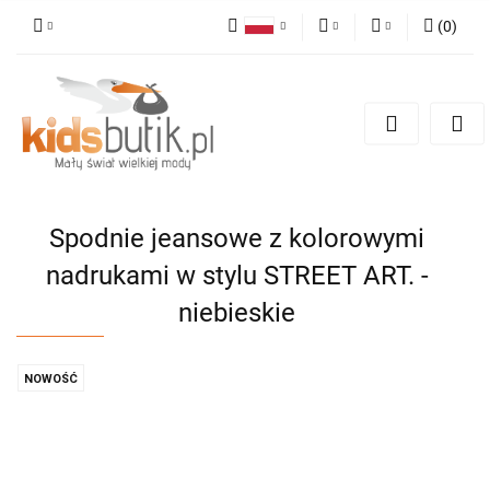
(
0
)
Polski
PLN
Zaloguj się
English
Zarejestruj się
EUR
Dodaj zgłoszenie
Spodnie jeansowe z kolorowymi
nadrukami w stylu STREET ART. -
niebieskie
NOWOŚĆ