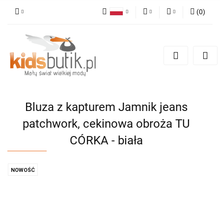
(
0
)
Polski
PLN
Zaloguj się
English
Zarejestruj się
EUR
Dodaj zgłoszenie
Bluza z kapturem Jamnik jeans
patchwork, cekinowa obroża TU
CÓRKA - biała
NOWOŚĆ