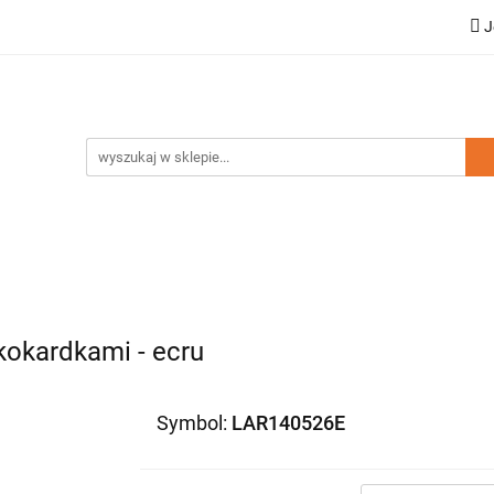
J
a dziecięca
Moda damska
Zestawy rodzinne
ci
Wyprzedaż
mska
Zestawy rodzinne
Kolekcja Elegance
Doda
kokardkami - ecru
Symbol:
LAR140526E