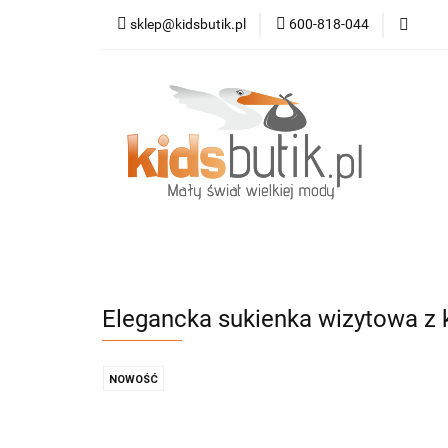
sklep@kidsbutik.pl
600-818-044
Kategorie
Mod
Dodatki
Nowoś
Kategorie
Moda dziecięca
Moda da
Elegancka sukienka wizytowa z 
NOWOŚĆ