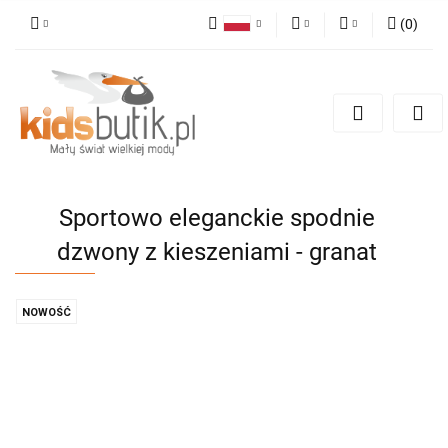
(
0
)
Polski
PLN
Zaloguj się
English
Zarejestruj się
EUR
Dodaj zgłoszenie
Sportowo eleganckie spodnie
dzwony z kieszeniami - granat
NOWOŚĆ