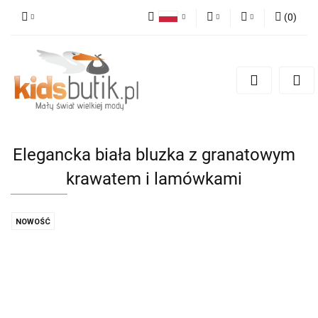
(
0
)
Polski
PLN
Zaloguj się
English
Zarejestruj się
EUR
Dodaj zgłoszenie
Elegancka biała bluzka z granatowym
krawatem i lamówkami
NOWOŚĆ