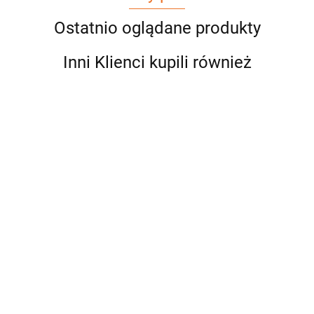
Ostatnio oglądane produkty
Inni Klienci kupili również
Elegancka
Elegancka
Elegancka
Sportowo
Elegancka
biała
biała
biała
eleganckie
bluzka z
bluzka z
bluzka z
bluzka z
spodnie
89.00
89.00
89.00
109.00
koronkowymi
czarną
czarnym
granatową
szwedy z
79.00
rękawami -
kokardą i
krawatem i
kokardą i
kieszeniami
biała
lamówkami
lamówkami
lamówkami
- granat