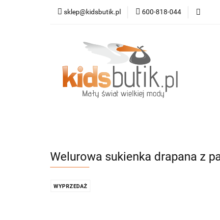
sklep@kidsbutik.pl
600-818-044
Kategorie
Mod
Dodatki
Nowoś
Kategorie
Moda dziecięca
Moda da
Welurowa sukienka drapana z pa
WYPRZEDAŻ