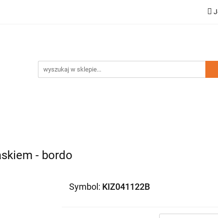
J
a dziecięca
Moda damska
Zestawy rodzinne
ci
Wyprzedaż
mska
Zestawy rodzinne
Kolekcja Elegance
Doda
skiem - bordo
Symbol:
KIZ041122B