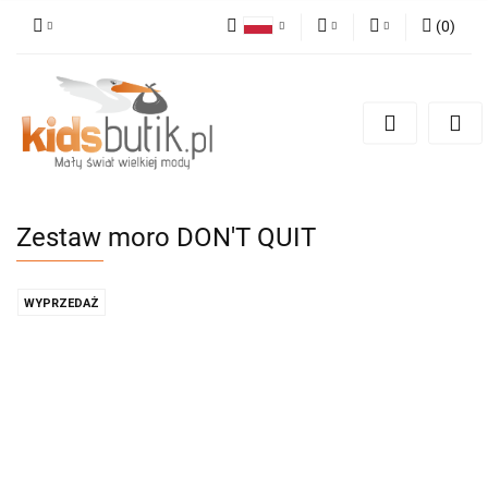
(
0
)
Polski
PLN
Zaloguj się
English
Zarejestruj się
EUR
Dodaj zgłoszenie
Zestaw moro DON'T QUIT
WYPRZEDAŻ