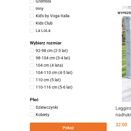
Gremtex
Inny
WYPRZE
Kid's by Voga Italia
Kids Club
La LoLa
La'Roma
Wybierz rozmiar
LINDA
92-98 cm (2-3 lat)
RG Kidsstore EU
98-104 cm (3-4 lat)
Royal Kids
104 cm (4 lata)
104-110 cm (4-5 lat)
110 cm (5 lat)
110-116 cm (5-6 lat)
116 cm (6 lat)
Płeć
116-122 cm (6-7 lat)
Dziewczynki
Leggins
122 cm (7 lat)
nadruk
Kobiety
122-128 cm (7-8 lat)
128 cm (8 lat)
32.00
Pokaż