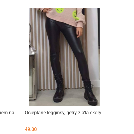
ciem na
Ocieplane legginsy, getry z a'la skóry
49.00