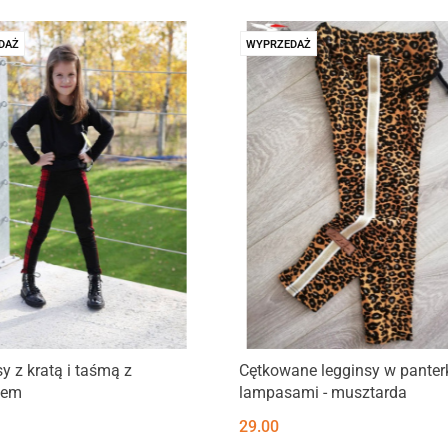
DAŻ
WYPRZEDAŻ
y z kratą i taśmą z
Cętkowane legginsy w panter
iem
lampasami - musztarda
29.00