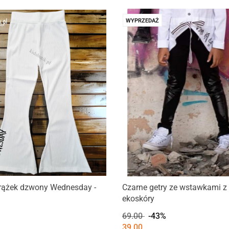
WYPRZEDAŻ
prążek dzwony Wednesday -
Czarne getry ze wstawkami z
ekoskóry
69.00
-43%
39.00