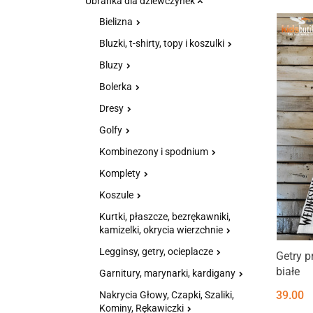
Ubranka dla dziewczynek
Bielizna
Bluzki, t-shirty, topy i koszulki
Bluzy
Bolerka
Dresy
Golfy
Kombinezony i spodnium
Komplety
Koszule
Kurtki, płaszcze, bezrękawniki,
kamizelki, okrycia wierzchnie
Legginsy, getry, ocieplacze
Getry 
białe
Garnitury, marynarki, kardigany
39.00
Nakrycia Głowy, Czapki, Szaliki,
Kominy, Rękawiczki