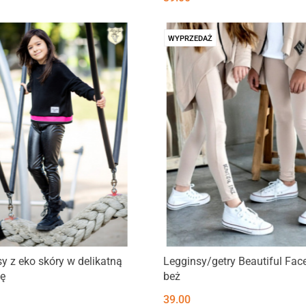
WYPRZEDAŻ
y z eko skóry w delikatną
Legginsy/getry Beautiful Face
ę
beż
39.00