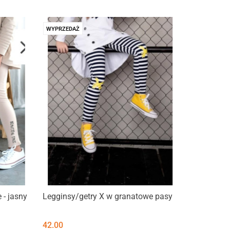
WYPRZEDAŻ
 - jasny
Legginsy/getry X w granatowe pasy
42.00