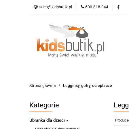
sklep@kidsbutik.pl
600-818-044
Kategorie
Mod
Kolekcja Elegance
Kategorie
Moda dziecięca
Moda d
Strona główna
Legginsy, getry, ocieplacze
Kategorie
Leggi
Ubranka dla dzieci