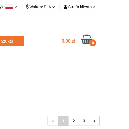
zyk
Waluta:
PLN
Strefa klienta
olski
PLN
Zaloguj się
glish
EUR
Zarejestruj się
Dodaj zgłoszenie
0,00 zł
0
odatki
Nowości
Wyprzedaż
1
2
3