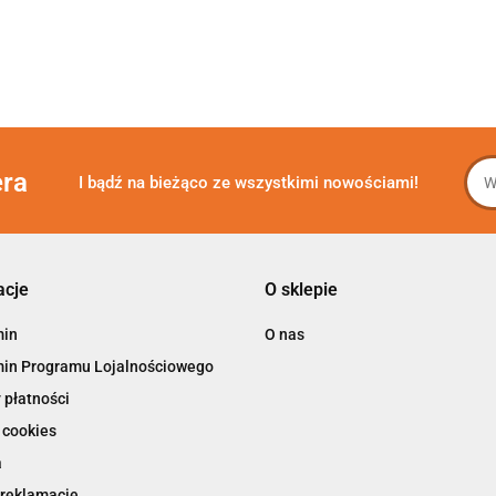
era
I bądź na bieżąco ze wszystkimi nowościami!
acje
O sklepie
min
O nas
in Programu Lojalnościowego
 płatności
 cookies
a
 reklamacje