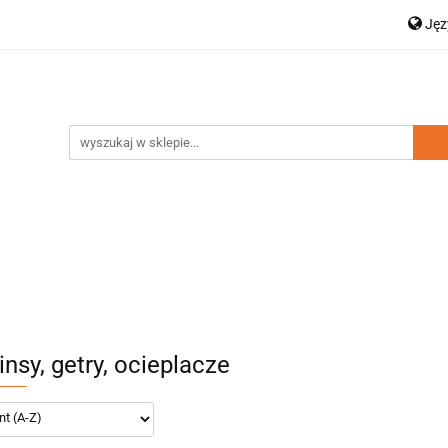
Ję
a dziecięca
Moda damska
Zestawy rodzinne
P
Dodatki
Nowości
Wyprzedaż
En
amska
Zestawy rodzinne
Kolekcja Elegance
D
nsy, getry, ocieplacze