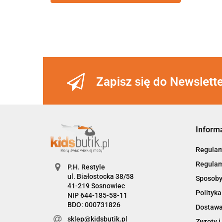
128-134 cm (8-9 lat)
134 cm (9 lat)
134-140 cm (9-10 lat)
140cm (10 lat)
140-146 cm (10-11 lat)
146 cm (11 lat)
146-152cm (11-12 lat)
Zapisz się do Newslett
152 cm (12 lat)
152-158 cm (12-13 lat)
158 cm (13 lat)
158-164cm (13-14 lat)
Inform
164 cm (14 lat)
Regula
Regulam
P.H. Restyle
ul. Białostocka 38/58
Sposoby
41-219 Sosnowiec
Polityka
NIP 644-185-58-11
BDO: 000731826
Dostaw
sklep@kidsbutik.pl
Zwroty i