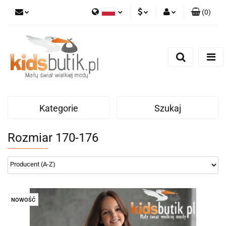
(
0
)
Polski
PLN
Zaloguj się
English
Zarejestruj się
EUR
Dodaj zgłoszenie
Kategorie
Szukaj
Rozmiar 170-176
NOWOŚĆ